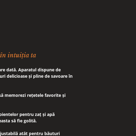
în intuiția ta
are dată. Aparatul dispune de
i delicioase și pline de savoare în
 să memorezi rețetele favorite și
ipientelor pentru zaț și apă
asta să fie golită.
justabilă atât pentru băuturi