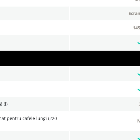
ecran
14
 (l)