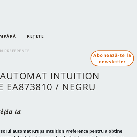
MPĂRĂ
REȚETE
ON PREFERENCE
Abonează-te la
newsletter
 AUTOMAT INTUITION
E EA873810 / NEGRU
iția ta
ssorul automat Krups Intuition Preference pentru a obține