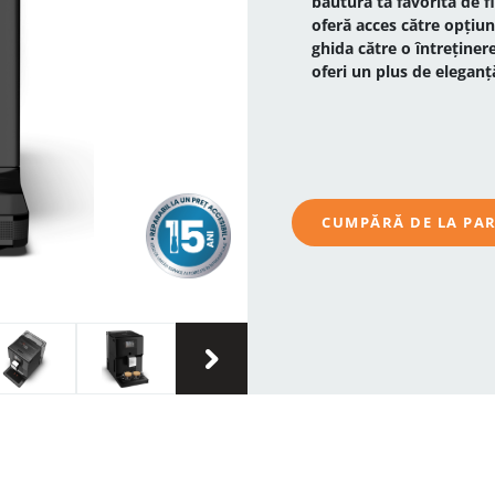
băutura ta favorită de f
oferă acces către opțiun
ghida către o întreținere
oferi un plus de eleganță 
CUMPĂRĂ DE LA PA
›