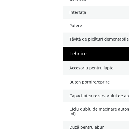
interfață
putere
tăviță de picături demontabilă
tehnice
accesoriu pentru lapte
buton pornire/oprire
capacitatea rezervorului de apă
ciclu dublu de măcinare automat pentru cafele lungi (220
ml)
duză pentru abur