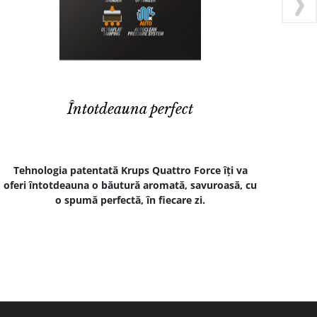
Întotdeauna perfect
Tehnologia patentată Krups Quattro Force îți va
Apara
oferi întotdeauna o băutură aromată, savuroasă, cu
8 b
o spumă perfectă, în fiecare zi.
afișa