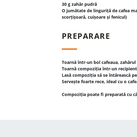
30 g zahăr pudră
O jumătate de linguriță de cafea mas
scorțișoară, cuișoare și fenicul)
PREPARARE
Toarnă într-un bol cafeaua, zahărul
Toarnă compoziția într-un recipient și
Lasă compoziția să se întărească pe
Servește foarte rece, ideal cu o caf
Compoziția poate fi preparată cu cât