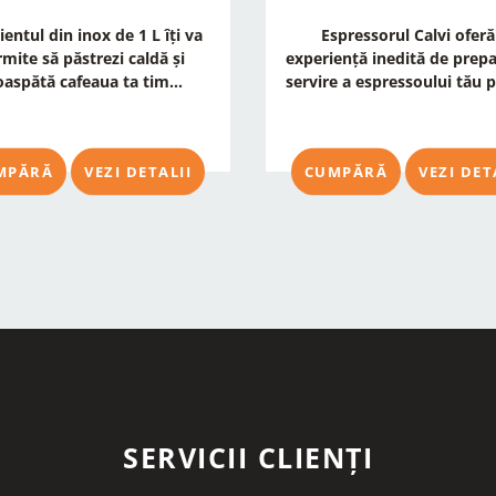
ientul din inox de 1 L îți va
Espressorul Calvi oferă
mite să păstrezi caldă și
experiență inedită de prepa
oaspătă cafeaua ta tim...
servire a espressoului tău pr
MPĂRĂ
VEZI DETALII
CUMPĂRĂ
VEZI DET
SERVICII CLIENȚI