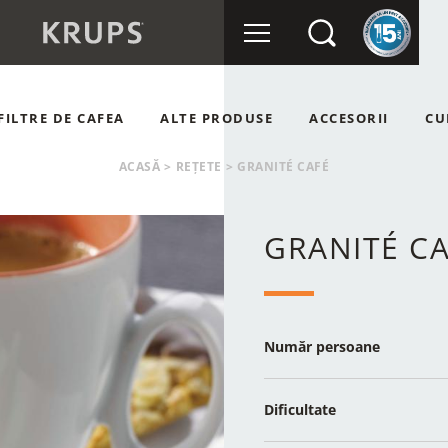
FILTRE DE CAFEA
ALTE PRODUSE
ACCESORII
CU
OMATE
RÂȘNIȚE DE CAFEA
ACASĂ
>
REȚETE
>
GRANITÉ CAFÉ
NUALE
APSULE
GRANITÉ C
Număr persoane
Dificultate