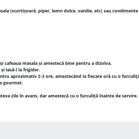
ala (scorțișoară, piper, lemn dulce, vanilie, etc) sau condimente 
 și cafeaua masala și amestecă bine pentru a dizolva.
 lasă-l la frigider.
ntru aproximativ 2-3 ore, amestecând la fiecare oră cu o furculiț
ea gourmet.
eva zile în avans, dar amestecă cu o furculiță înainte de servire.