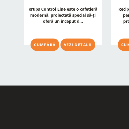
Krups Control Line este o cafetieră
Recip
modernă, proiectată special să-ți
per
oferă un început d...
pr
CUMPĂRĂ
VEZI DETALII
CU