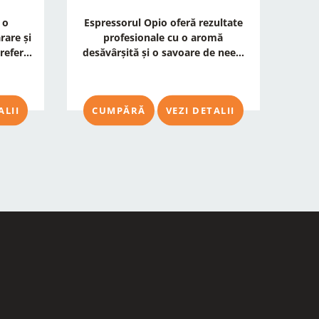
 o
Espressorul Opio oferă rezultate
Cu m
rare și
profesionale cu o aromă
cele
efer...
desăvârșită și o savoare de nee...
ALII
CUMPĂRĂ
VEZI DETALII
C