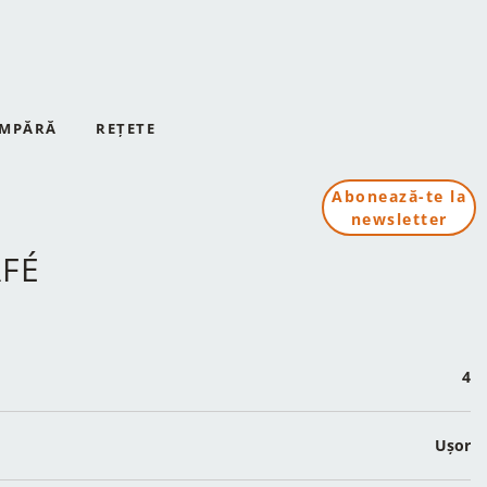
MPĂRĂ
REȚETE
Abonează-te la
newsletter
AFÉ
4
Ușor