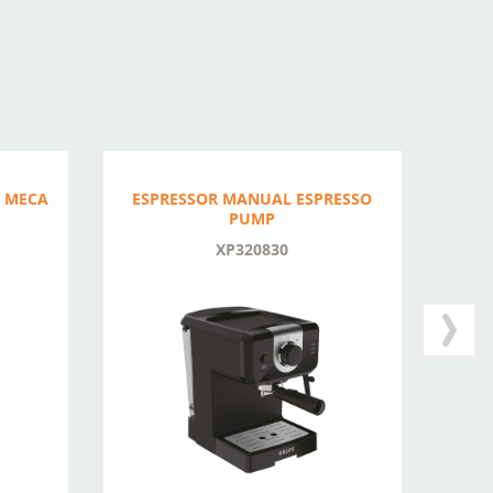
I MECA
ESPRESSOR MANUAL ESPRESSO
ESP
PUMP
XP320830