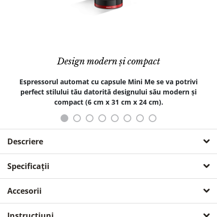
Design modern și compact
Espressorul automat cu capsule Mini Me se va potrivi
perfect stilului tău datorită designului său modern și
compact (6 cm x 31 cm x 24 cm).
Descriere
Espressor automat cu capsule compact
Specificații
Espressorul automat cu capsule NESCAFÉ® Dolce Gusto®
globale
Accesorii
Mini Me se va potrivi perfect stilului tău datorită designului
său modern.
aparat cu afisaj (ecran)
nu
Instrucțiuni