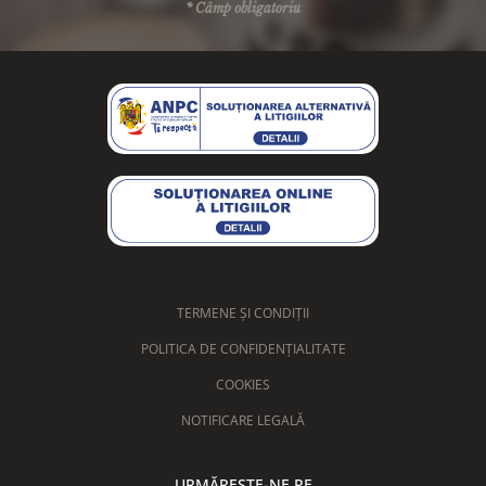
* Câmp obligatoriu
TERMENE ȘI CONDIȚII
POLITICA DE CONFIDENȚIALITATE
COOKIES
NOTIFICARE LEGALĂ
URMĂREȘTE-NE PE