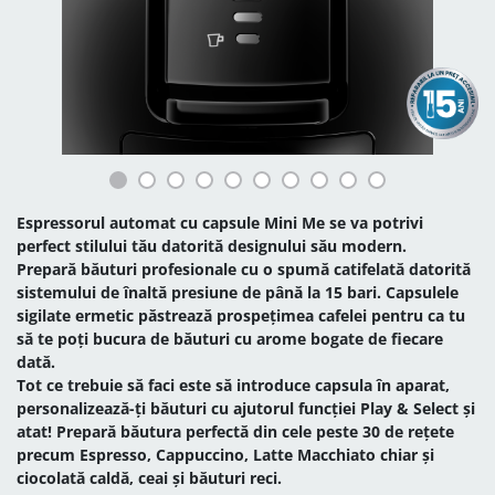
Espressorul automat cu capsule Mini Me se va potrivi
perfect stilului tău datorită designului său modern.
Prepară băuturi profesionale cu o spumă catifelată datorită
sistemului de înaltă presiune de până la 15 bari. Capsulele
sigilate ermetic păstrează prospețimea cafelei pentru ca tu
să te poți bucura de băuturi cu arome bogate de fiecare
dată.
Tot ce trebuie să faci este să introduce capsula în aparat,
personalizează-ți băuturi cu ajutorul funcției Play & Select și
atat! Prepară băutura perfectă din cele peste 30 de rețete
precum Espresso, Cappuccino, Latte Macchiato chiar și
ciocolată caldă, ceai și băuturi reci.