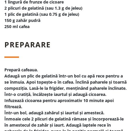
1 lingură de frunze de cicoare
2 plicuri de gelatină (sau 1.3 g de jeleu)
1 plic de gelatină (sau 0.75 g de jeleu)
150 g zahăr pudră
250 ml cafea
PREPARARE
Prepară cafeaua.
Adaugă un plic de gelatină într-un bol cu apă rece pentru a
se înmuia. Apoi topește-o în cafea. Înclină paharele și toarnă
compoziția. Lasă-le la frigider, menținând paharele înclinate.
Într-o cratiță, încălzește iaurtul și adaugă cicoarea.
Infuzează cicoarea pentru aproximativ 10 minute apoi
filtrează.
Într-un bol, adaugă zahărul și iaurtul și amestecă.
Înmoaie cele 2 plicuri de gelatină rămase și încorporează-le
în amestecul de zahăr și iaurt. Adaugă laptele rece în