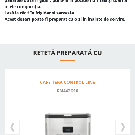
paharele de la frigider, pune-le în poziție normală și toarnă
în ele compoziția.
Lasă la răcit în frigider și servește.
Acest desert poate fi preparat cu o zi în înainte de servire.
REȚETĂ PREPARATĂ CU
CAFETIERA CONTROL LINE
KM442D10